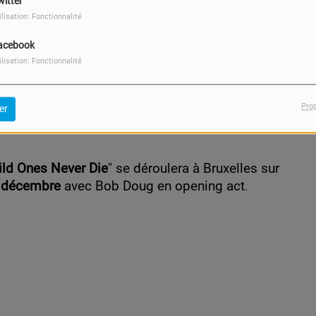
witter
ilisation: Fonctionnalité
acebook
ilisation: Fonctionnalité
Pro
er
ld Ones Never Die
" se déroulera à Bruxelles sur
6 décembre
avec Bob Doug en opening act
.