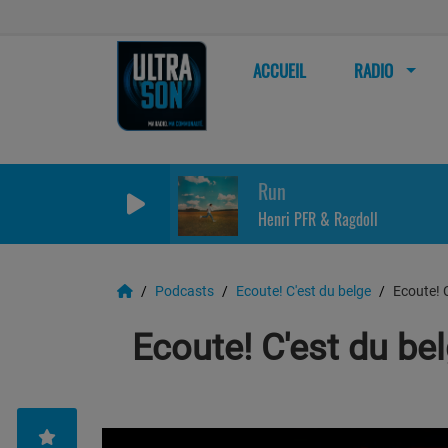
ACCUEIL
RADIO
Run
Henri PFR & Ragdoll
Podcasts
Ecoute! C'est du belge
Ecoute! 
Ecoute! C'est du b