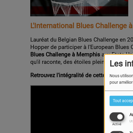
L'International Blues Challenge
Lauréat du Belgian Blues Challenge en 20
Hopper de participer à l'European Blues C
Blues Challenge à Memphis
aux Etats-Uni
qu'il raconte, des étoiles plein les yeux
Les in
Retrouvez l'intégralité de cette interview
Nous utilison
pour améliore
Tout accep
A
Ut
Activé