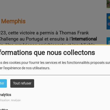
 à Memphis
23, cette victoire a permis à Thomas Frank
hallenge au Portugal et ensuite à l'
International
s. Une expérience enrichissante et inoubliable
, au micro de notre animateur Mike Guerlement.
formations que nous collectons
 dans cette vidéo ou en
podcast audio
s des cookies pour fournir les services et les fonctionnalités proposés sur 
r l'expérience de nos utilisateurs.
ter
Tout refuser
nalytics
ilisation: Analyse