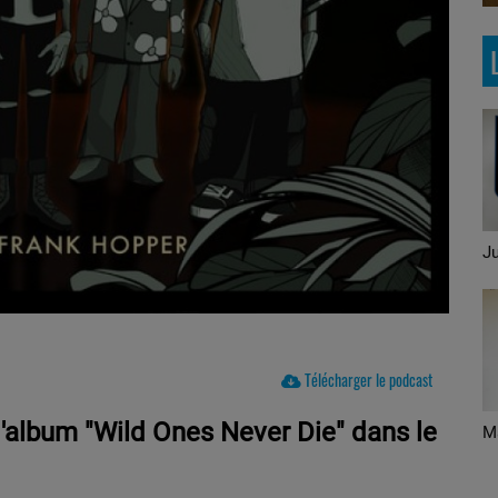
Le Brunch avec Mike et
Ju
Maité
Télécharger le podcast
'album "Wild Ones Never Die" dans le
Ecoute! C'est du belge
M