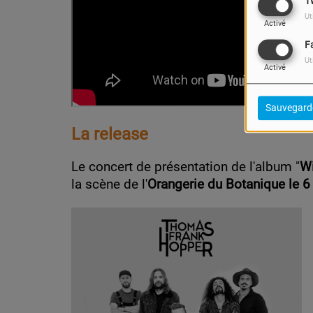
T
Ut
Activé
F
Ut
Activé
Sauvegard
La release
Le concert de présentation de l'album "
Wi
la scène de l'
Orangerie du Botanique le 