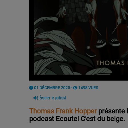
01 DÉCEMBRE 2025 -
1498 VUES
Écouter le podcast
Thomas Frank Hopper
présente l
podcast Ecoute! C'est du belge.