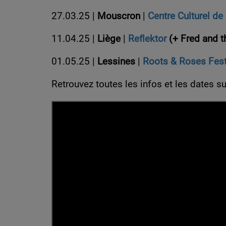
27.03.25 |
Mouscron
|
Centre Culturel d
11.04.25 |
Liège
|
Reflektor
(+ Fred and t
01.05.25 |
Lessines
|
Roots & Roses Fest
Retrouvez toutes les infos et les dates s