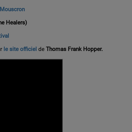
e Mouscron
he Healers)
ival
ur
le site officiel
de
Thomas Frank Hopper.