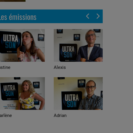
Les émissions
stine
Alexis
arlène
Adrian