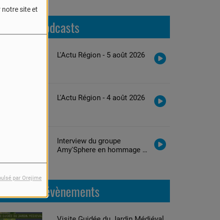
notre site et
Derniers podcasts
L'Actu Région - 5 août 2026
L'Actu Région - 4 août 2026
Interview du groupe
Amy'Sphere en hommage à
Amy Winehouse
pulsé par Orejime
Prochains évènements
Visite Guidée du Jardin Médiéval