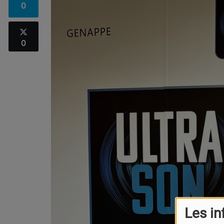
0
0
Les in