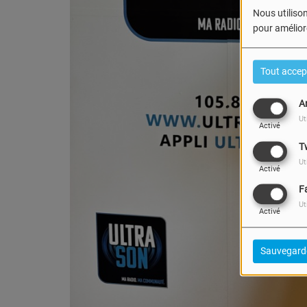
Nous utilison
pour améliore
Tout accep
A
Ut
Activé
T
Ut
Activé
F
Ut
Activé
Sauvegard