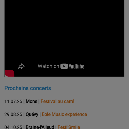
Prochains concerts
11.07.25
|
Mons
|
Festival au carré
29.08.25
|
Quévy
|
Eole Music experience
04.10.25
| Braine-l'Alleud
|
Festi'Smile