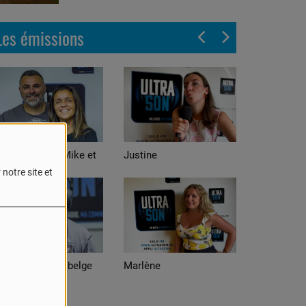
Les émissions
stine
Alexis
notre site et
arlène
Adrian