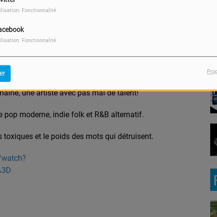
ilisation: Fonctionnalité
acebook
ilisation: Fonctionnalité
Télécharger le podcast
Pro
er
maine, une artiste avec pas mal de talent!
pop moderne, indie folk et R&B alternatif.
 toxiques et le poids des mots qui détruisent.
/watch?
%3D