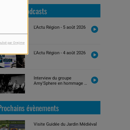
Derniers podcasts
L'Actu Région - 5 août 2026
pulsé par Orejime
L'Actu Région - 4 août 2026
Interview du groupe
Amy'Sphere en hommage à
Amy Winehouse
Prochains évènements
Visite Guidée du Jardin Médiéval