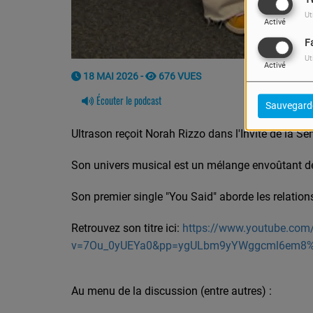
Ut
Activé
F
Ut
Activé
18 MAI 2026 -
676 VUES
Écouter le podcast
Sauvegard
Ultrason reçoit Norah Rizzo dans l'Invité de la Se
Son univers musical est un mélange envoûtant de 
Son premier single "You Said" aborde les relations
Retrouvez son titre ici:
https://www.youtube.com
v=7Ou_0yUEYa0&pp=ygULbm9yYWggcml6em8
Au menu de la discussion (entre autres) :