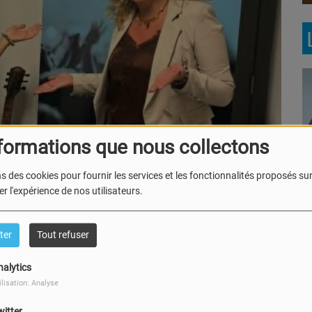
formations que nous collectons
Le Brunch avec Mike et
Ju
Maité
s des cookies pour fournir les services et les fonctionnalités proposés sur 
r l'expérience de nos utilisateurs.
ter
Tout refuser
nalytics
Ecoute! C'est du belge
M
ilisation: Analyse
witter