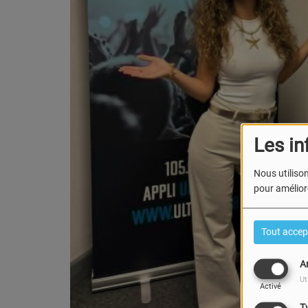
Les in
Nous utilison
pour améliore
Tout accep
A
Ut
Activé
T