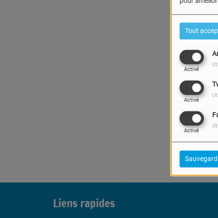
pour améliore
Tout accep
A
Ut
Activé
T
Ut
Activé
F
Oups
Ut
Activé
Sauvegard
Liens rapides