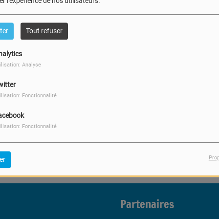
404
r l'expérience de nos utilisateurs.
ter
Tout refuser
nalytics
ilisation: Analyse
witter
ilisation: Fonctionnalité
acebook
, vous avez rencontré une er
ilisation: Fonctionnalité
Il semble que la page que vous recherchez n’existe plus.
Pro
er
Partenaires