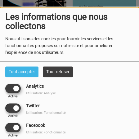
IL Y A 19 HEURES
IL Y A 3 SEMAINES
Les informations que nous
L'Actu Région
L'invité de la semaine
collectons
Nous utilisons des cookies pour fournir les services et les
fonctionnalités proposés sur notre site et pour améliorer
l'expérience de nos utilisateurs.
Tout accepter
Tout refuser
IL Y A 1 MOIS
IL Y A 1 MOIS
Les Instants
Les Instants
Analytics
Utilisation: Analyse
Activé
Twitter
Utilisation: Fonctionnalité
Activé
Facebook
Utilisation: Fonctionnalité
IL Y A 1 MOIS
IL Y A 1 MOIS
Activé