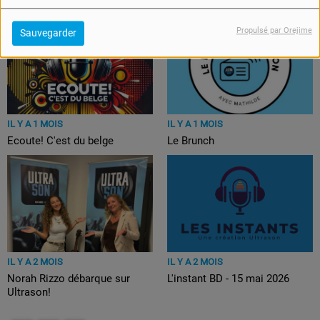
L'instant lifestyle - 26 juin 2026
L'Actu Région - 1 juillet 2026
Propulsé par Orejime
Sauvegarder
IL Y A 1 MOIS
IL Y A 1 MOIS
Le Brunch
Ecoute! C'est du belge
IL Y A 2 MOIS
IL Y A 2 MOIS
Norah Rizzo débarque sur
L'instant BD - 15 mai 2026
Ultrason!