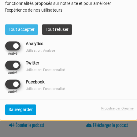
fonctionnalités proposés sur notre site et pour améliorer
l'expérience de nos utilisateurs.
Tout accepter
Tout refuser
Analytics
Utilisation: Analyse
Activé
Twitter
Utilisation: Fonctionnalité
Activé
Facebook
Utilisation: Fonctionnalité
Activé
Propulsé par Orejime
Sauvegarder
14 MAI 2026 -
515 VUES
Écouter le podcast
Télécharger le podcast