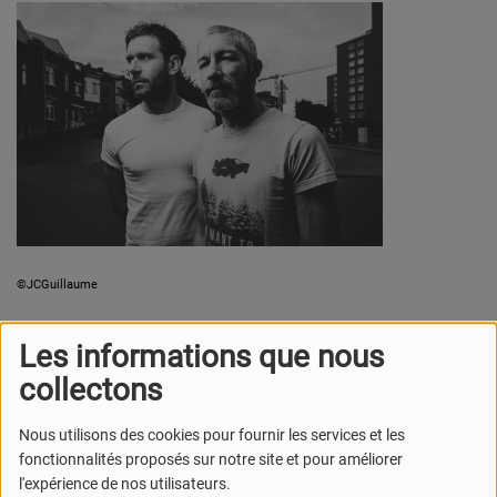
©JCGuillaume
Né d'une rencontre presque fortuite et d'une
Les informations que nous
alchimie immédiate,
B&L
est un duo instrumental
collectons
alliant riffs explosifs et sonorités aériennes. BeL
puise son inspiration dans la spontanétité,
Nous utilisons des cookies pour fournir les services et les
l'intensité et l'énergie brute du live. Leur musique
fonctionnalités proposés sur notre site et pour améliorer
repose sur un mur de guitare frappant et une
l'expérience de nos utilisateurs.