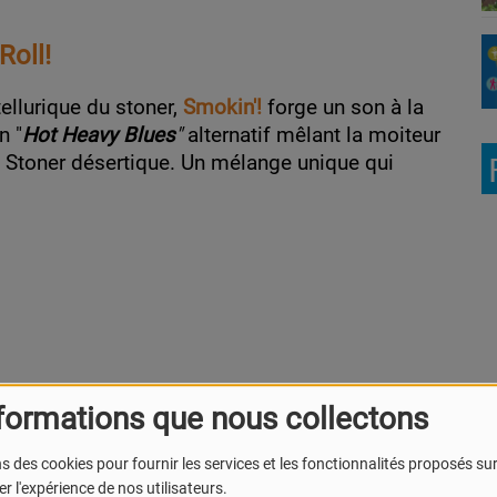
Roll!
tellurique du stoner,
Smokin'!
forge un son à la
n "
Hot Heavy Blues
"
alternatif mêlant la moiteur
du Stoner désertique. Un mélange unique qui
formations que nous collectons
s des cookies pour fournir les services et les fonctionnalités proposés sur 
r l'expérience de nos utilisateurs.