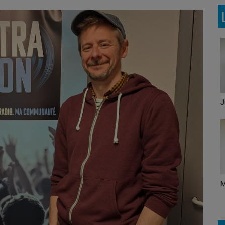
Le Brunch avec Mike et
Ju
Maité
Ecoute! C'est du belge
M