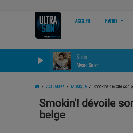
ACCUEIL
RADIO
Sofia
Alvaro Soler
Actualités
Musique
Smokin'! dévoile son 
Smokin'! dévoile so
belge