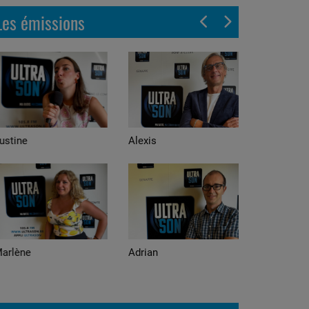
Les émissions
stine
Alexis
arlène
Adrian