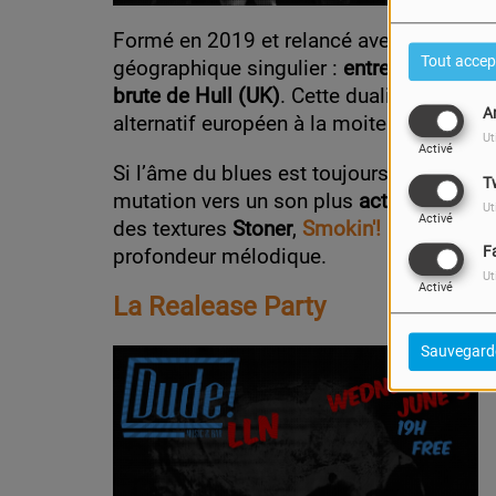
Formé en 2019 et relancé avec force en 2
Tout accep
géographique singulier :
entre les racine
brute de Hull (UK)
. Cette dualité se resse
A
alternatif européen à la moiteur d'un blu
Ut
Activé
Si l’âme du blues est toujours présente d
T
mutation vers un son plus
actuel et musc
Ut
Activé
des textures
Stoner
,
Smokin'!
propose une 
F
profondeur mélodique.
Ut
Activé
La Realease Party
Sauvegard