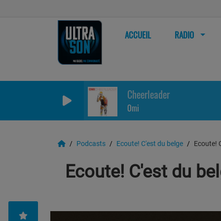
ACCUEIL
RADIO
Cheerleader
Omi
Podcasts
Ecoute! C'est du belge
Ecoute! C
Ecoute! C'est du bel