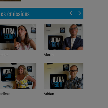
Les émissions
stine
Alexis
arlène
Adrian