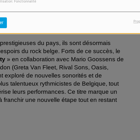
ilisation: Fonctionnalité
Pro
er
 prestigieuses du pays, ils sont désormais
spoirs du rock belge. Forts de ce succès, le
rty
» en collaboration avec Mario Goossens de
rdon (Greta Van Fleet, Rival Sons, Oasis,
t exploré de nouvelles sonorités et de
us talentueux rythmicistes de Belgique, tout
érise leurs performances. Ce titre marque un
à franchir une nouvelle étape tout en restant