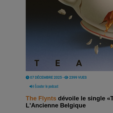
07 DÉCEMBRE 2025 -
2399 VUES
Écouter le podcast
The Flynts
dévoile le single
«
L'Ancienne Belgique