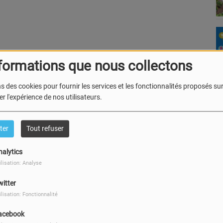
formations que nous collectons
s des cookies pour fournir les services et les fonctionnalités proposés sur 
r l'expérience de nos utilisateurs.
se sont rapidement imposés comme l'un
la scène rock belge, se forgeant une base
ter
Tout refuser
 explosifs et leur son inimitable influencé
Sons ou encore Greta Van Fleet.
nalytics
ilisation: Analyse
witter
ilisation: Fonctionnalité
acebook