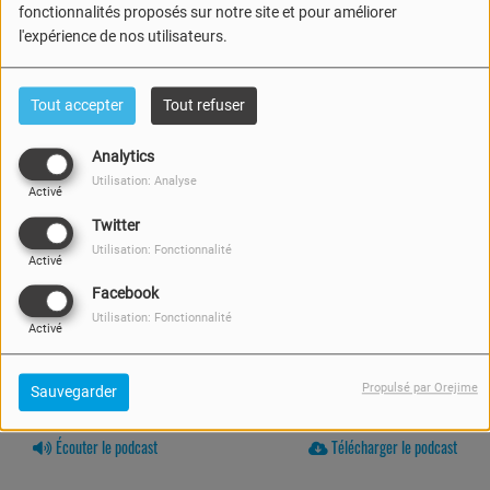
fonctionnalités proposés sur notre site et pour améliorer
l'expérience de nos utilisateurs.
Tout accepter
Tout refuser
Analytics
Utilisation: Analyse
Activé
Twitter
Utilisation: Fonctionnalité
Activé
Facebook
Utilisation: Fonctionnalité
Activé
Propulsé par Orejime
Sauvegarder
03 JUIN 2026 -
488 VUES
Écouter le podcast
Télécharger le podcast