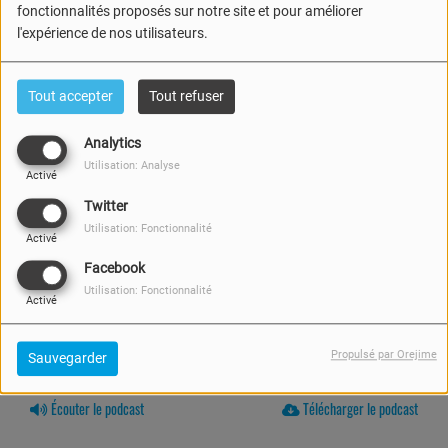
fonctionnalités proposés sur notre site et pour améliorer
l'expérience de nos utilisateurs.
Tout accepter
Tout refuser
Analytics
Utilisation: Analyse
Activé
Twitter
Utilisation: Fonctionnalité
Activé
Facebook
Utilisation: Fonctionnalité
Activé
Propulsé par Orejime
Sauvegarder
03 JUIN 2026 -
479 VUES
Écouter le podcast
Télécharger le podcast