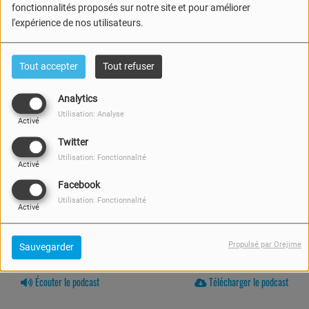
fonctionnalités proposés sur notre site et pour améliorer
l'expérience de nos utilisateurs.
Tout accepter
Tout refuser
Analytics
Utilisation: Analyse
Activé
Twitter
Utilisation: Fonctionnalité
Activé
Facebook
Utilisation: Fonctionnalité
Activé
Propulsé par Orejime
Sauvegarder
05 JUIN 2026 -
547 VUES
Écouter le podcast
Télécharger le podcast